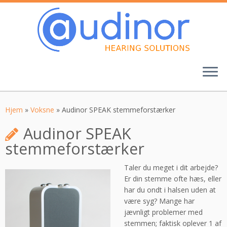
Fortsæt
til
indhold
Hjem
»
Voksne
»
Audinor SPEAK stemmeforstærker
Audinor SPEAK
stemmeforstærker
Taler du meget i dit arbejde?
Er din stemme ofte hæs, eller
har du ondt i halsen uden at
være syg? Mange har
jævnligt problemer med
stemmen; faktisk oplever 1 af