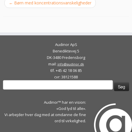
←
Børn med koncentrationsvanskeligheder
Audinor ApS
Benediktevej 5
DK-3480 Fredensborg
mail:
info@audinor.dk
tlf. +45 42 18 06 85
cvr: 38121588
Søg
efter:
Audinor™ har en vision:
«God lyd til alle».
Vi arbejder hver dag med at omdanne de fine
ord til virkelighed.